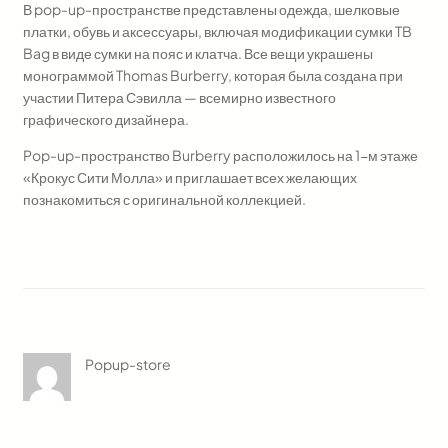
В pop-up-пространстве представлены одежда, шелковые
платки, обувь и аксессуары, включая модификации сумки TB
Bag в виде сумки на пояс и клатча. Все вещи украшены
монограммой Thomas Burberry, которая была создана при
участии Питера Сэвилла — всемирно известного
графического дизайнера.
Pop-up-пространство Burberry расположилось на 1-м этаже
«Крокус Сити Молла» и приглашает всех желающих
познакомиться с оригинальной коллекцией.
Popup-store