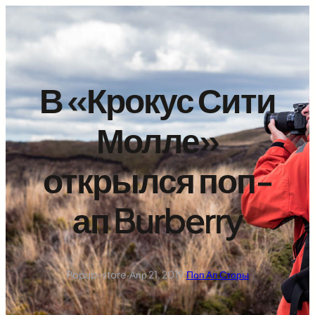
Перейти
к
содержимому
В «Крокус Сити
Молле»
открылся поп-
ап Burberry
Popup-store
·
Апр 21, 2019
·
Поп Ап Сторы