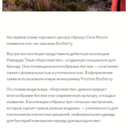
На первом этаже торгового центра «Крокус Сити Молл»
появился поп-ап-магазин Burberry.
Внутри инсталляции представили дебютную коллекцию
Риккардо Тиши «Королевство», созданную специально для
бренда. Она посвящена многообразию Англии — сочетанию
панка с формальностью и утонченностью. В оформлении
также использовали новую монограмму Thomas Burberry.
По словам модельера, «Королевство» демонстрирует
многообразие
Англии
и ее современную культуру, отсюда и
название. В коллекции собраны три стильных настроения,
которые оценят самые разные модники, — утонченность для
поклонников элегантных решений, неформальная одежда
для бунтарей и вечерние наряды для выхода в свет.