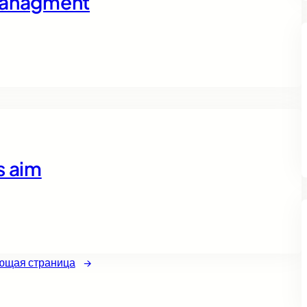
 managment
s aim
ющая страница
→