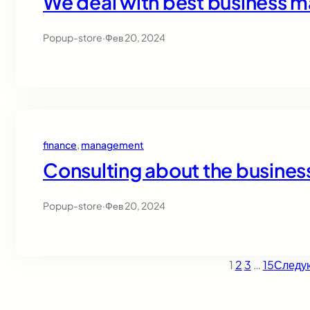
We deal with best business
Popup-store
·
Фев 20, 2024
finance
, 
management
Consulting about the busines
Popup-store
·
Фев 20, 2024
1
2
3
…
15
Следу